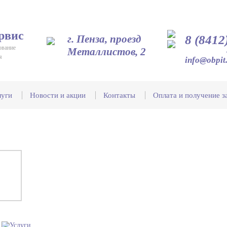
рвис
г. Пенза, проезд
8 (8412
ование
Металлистов, 2
я
info@obpit
луги
Новости и акции
Контакты
Оплата и получение з