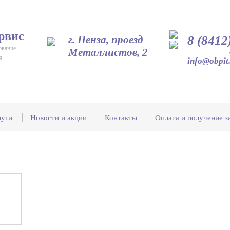
рвис
г. Пенза, проезд
8 (8412
ование
Металлистов, 2
я
info@obpit
луги
Новости и акции
Контакты
Оплата и получение з