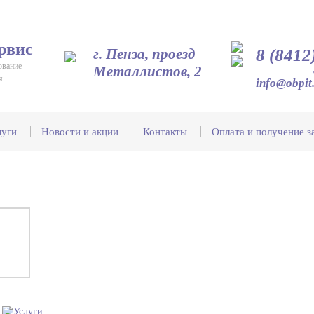
рвис
г. Пенза, проезд
8 (8412
ование
Металлистов, 2
я
info@obpit
луги
Новости и акции
Контакты
Оплата и получение з